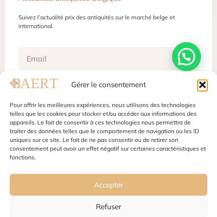
Uploadez vos photos
Gérer le consentement
Formulaire d'estimation en ligne pouvant
déboucher sur l'organisation d'une visite de
Pour offrir les meilleures expériences, nous utilisons des technologies
Régis Baert, antiquaire dans le quartier du
telles que les cookies pour stocker et/ou accéder aux informations des
Sablon à Bruxelles, pour une expertise
appareils. Le fait de consentir à ces technologies nous permettra de
avancée.
traiter des données telles que le comportement de navigation ou les ID
uniques sur ce site. Le fait de ne pas consentir ou de retirer son
consentement peut avoir un effet négatif sur certaines caractéristiques et
Formulaire Estimation
fonctions.
Accepter
Refuser