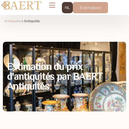
NL
Estimation
Antiquaire
»
Antiquités
Estimation du prix
d'antiquités par BAERT
Antiquités