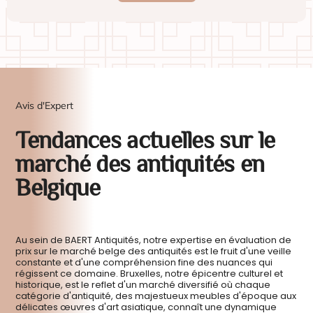
Cafetière en argent et son réchaud – Paul Storr,
Londres, 1806, époque George III
Cafetière néoclassique en argent par Paul Storr, offerte en
1807 par Lady Clarges à William Warre, avec réchaud
assorti....
Voir l'estimation