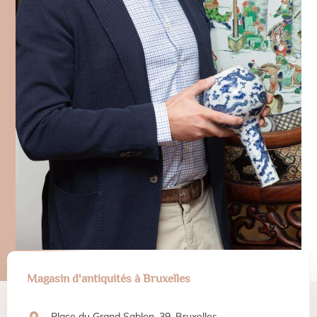
Baert. De la finesse des portraits classiques aux meubles
sculptés minutieusement, chaque pièce est une fenêtre ouverte
sur le monde et ses époques, offrant une invitation à traverser
les siècles et à saisir l’essence de chaque mouvement artistique
et culturel. Découvrez des objets qui captivent par leur histoire et
leur esthétique, enrichissant votre collection avec goût et
distinction.