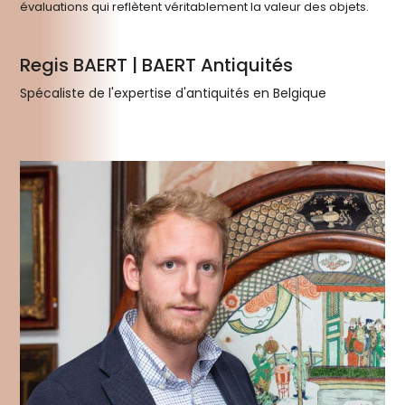
Porcelaine du 18ème siècle : vase chinois à décors de
personnages
Vase chinois en porcelaine du 18ème siècle, présentant un
décor délicat de personnages traditionnels peints sur un fond
...
Voir l'estimation
Expertises récentes d'antiquités
diverses​
Explorez une sélection diversifiée d’antiquités expertisées par