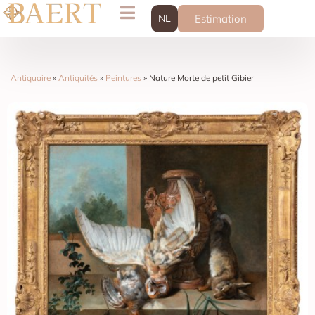
NL
Estimation
Antiquaire
»
Antiquités
»
Peintures
»
Nature Morte de petit Gibier