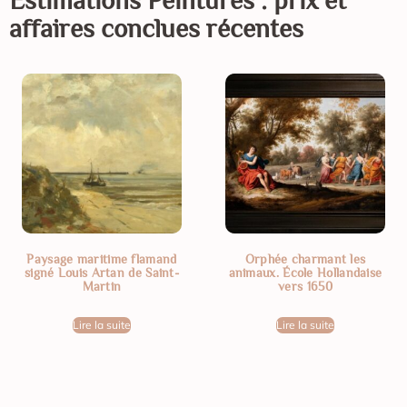
Estimations
Peintures
: prix et
affaires conclues récentes
Paysage maritime flamand
Orphée charmant les
signé Louis Artan de Saint-
animaux. École Hollandaise
Martin
vers 1650
Lire la suite
Lire la suite