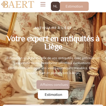
NL
Estimation
ANTIQUAIRE À LIÈGE
Votre expert en antiquités à
Liège
Estimation en ligne du prix de vos antiquités avec précision et
expertise. Notre plateforme offre des évaluations
professionnelles pour vos vases asiatiques, meubles, bijoux,
œuvres d'art et plus encore à liège.
Affaires conclues
Estimation