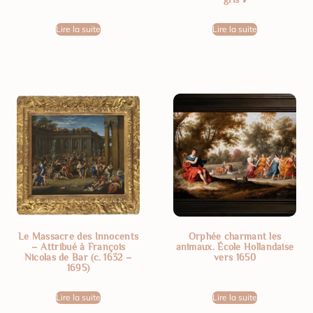
Lire la suite
Lire la suite
Le Massacre des Innocents
Orphée charmant les
– Attribué à François
animaux. École Hollandaise
Nicolas de Bar (c. 1632 –
vers 1650
1695)
Lire la suite
Lire la suite