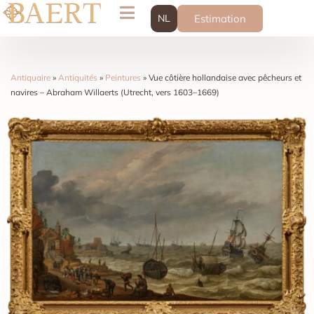
NL
Estimation
Antiquaire
»
Antiquités
»
Peintures
»
Vue côtière hollandaise avec pêcheurs et
navires – Abraham Willaerts (Utrecht, vers 1603–1669)