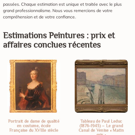
passées. Chaque estimation est unique et traitée avec le plus
grand professionnalisme. Nous vous remercions de votre
compréhension et de votre confiance.
Estimations
Peintures
: prix et
affaires conclues récentes
Portrait de dame de qualité
Tableau de Paul Leduc
en costume, école
(1876-1943) – Le grand
Française du XVIIIe siècle
Canal de Venise « Matin
gris »