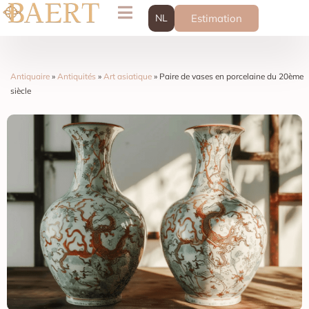
NL
Estimation
Antiquaire
»
Antiquités
»
Art asiatique
»
Paire de vases en porcelaine du 20ème
siècle