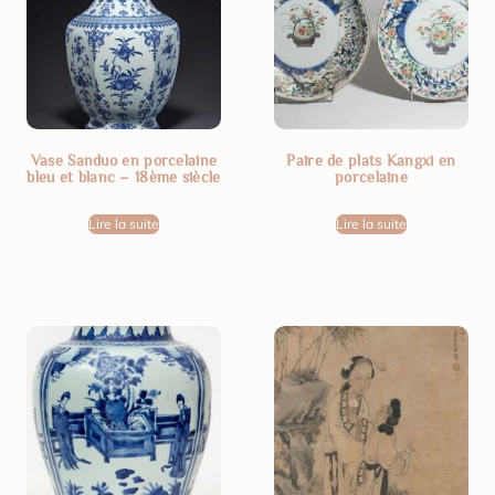
Vase Sanduo en porcelaine
Paire de plats Kangxi en
bleu et blanc – 18ème siècle
porcelaine
Lire la suite
Lire la suite