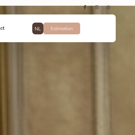
NL
Estimation
ct