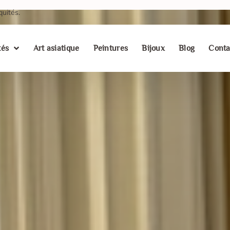
quités.
tés
Art asiatique
Peintures
Bijoux
Blog
Conta