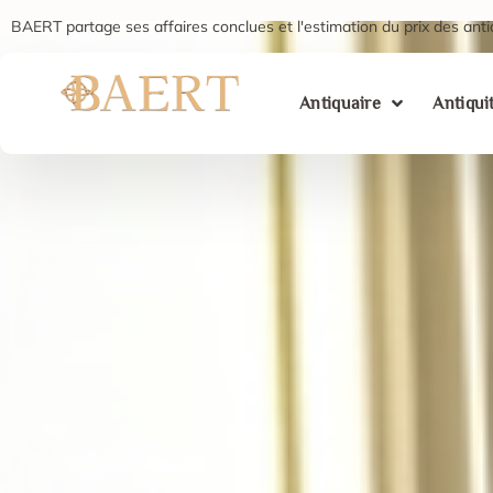
BAERT partage ses affaires conclues et l'estimation du prix des anti
Antiquaire
Antiqui