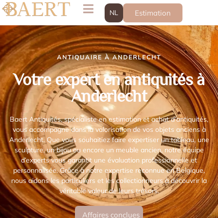
NL
Estimation
ANTIQUAIRE À ANDERLECHT
Votre expert en antiquités à
Anderlecht
Baert Antiquités, spécialiste en estimation et achat d’antiquités,
vous accompagne dans la valorisation de vos objets anciens à
Anderlecht. Que vous souhaitiez faire expertiser un tableau, une
sculpture, un bijou ou encore un meuble ancien, notre équipe
d’experts vous garantit une évaluation professionnelle et
personnalisée. Grâce à notre expertise reconnue en Belgique,
nous aidons les particuliers et les collectionneurs à découvrir la
véritable valeur de leurs trésors.
Affaires conclues