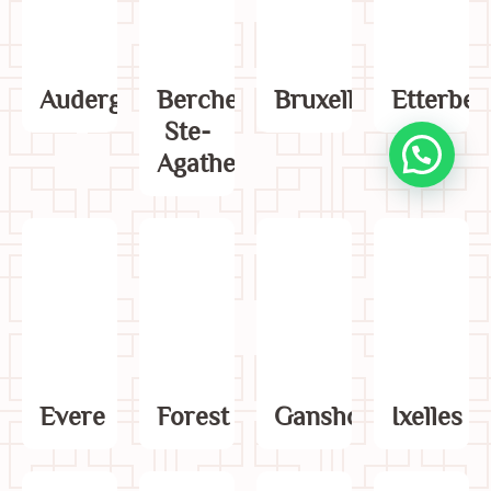
Auderghem
Berchem-
Bruxelles
Etterbee
Ste-
Agathe
Evere
Forest
Ganshoren
Ixelles