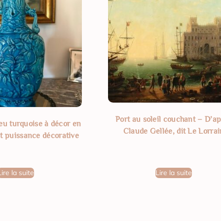
Port au soleil couchant – D’a
eu turquoise à décor en
Claude Gellée, dit Le Lorrai
 et puissance décorative
Lire la suite
Lire la suite