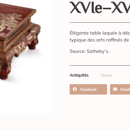
XVIe–XVI
Élégante table laquée à déc
typique des arts raffinés de
Source: Sotheby’s.
Antiquités
Divers
Facebook
Email