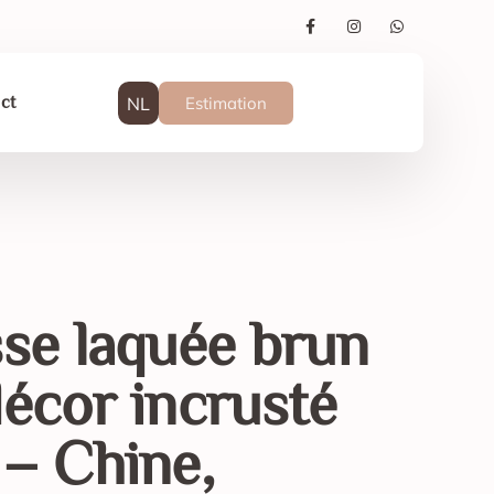
NL
Estimation
ct
sse laquée brun
décor incrusté
 – Chine,