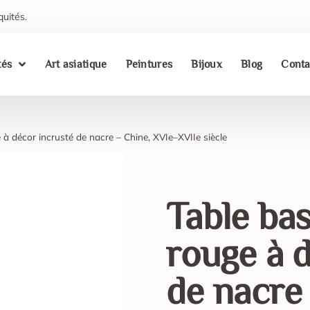
quités.
tés
Art asiatique
Peintures
Bijoux
Blog
Conta
à décor incrusté de nacre – Chine, XVIe–XVIIe siècle
Table ba
rouge à 
de nacre