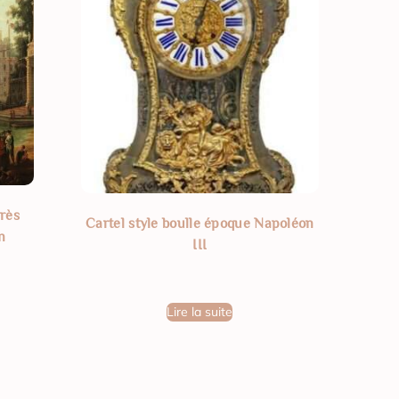
près
Cartel style boulle époque Napoléon
n
III
Lire la suite