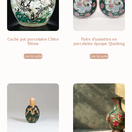
Cache pot porcelaine Chine
Paire d’assiettes en
19ème
porcelaine époque Qianlong
Lire la suite
Lire la suite