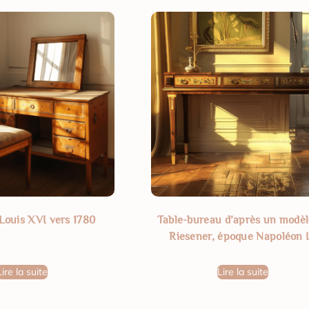
Louis XVI vers 1780
Table-bureau d’après un modèl
Riesener, époque Napoléon I
Lire la suite
Lire la suite