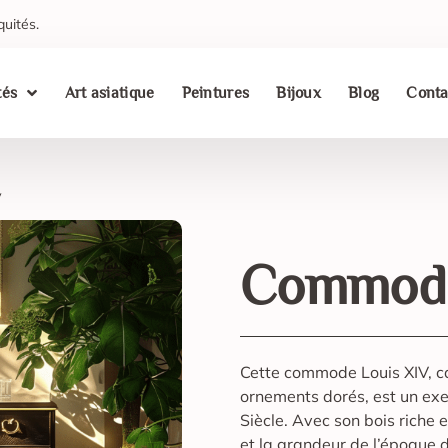
quités.
tés
Art asiatique
Peintures
Bijoux
Blog
Conta
V
Commode
Cette commode Louis XIV, ca
ornements dorés, est un ex
Siècle. Avec son bois riche e
et la grandeur de l’époque d