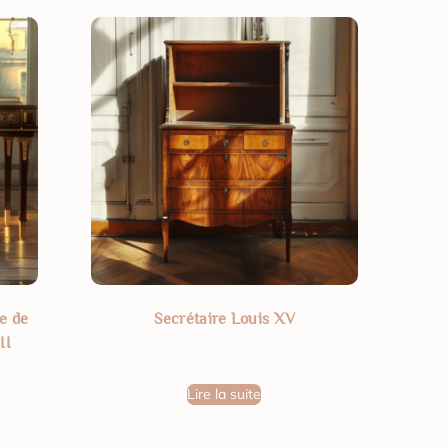
e de
Secrétaire Louis XV
II
Lire la suite