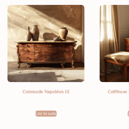
Commode Napoléon III
Coiffeuse 
Lire la suite