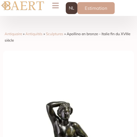
NL
Estimation
Antiquaire
»
Antiquités
»
Sculptures
»
Apollino en bronze – Italie fin du XVIIIe
siècle