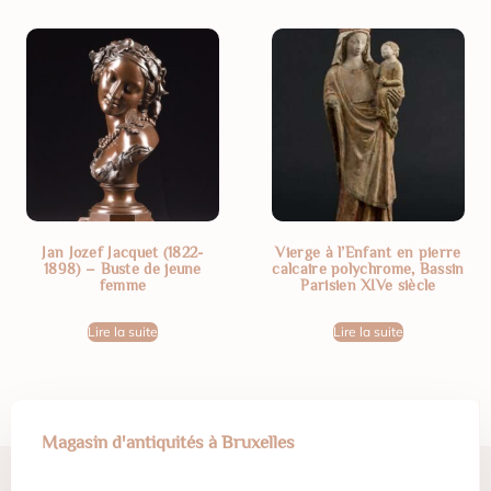
Jan Jozef Jacquet (1822-
Vierge à l’Enfant en pierre
1898) – Buste de jeune
calcaire polychrome, Bassin
femme
Parisien XIVe siècle
Lire la suite
Lire la suite
Magasin d'antiquités à Bruxelles