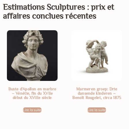
Estimations
Sculptures
: prix et
affaires conclues récentes
Buste d’Apollon en marbre
Marmeren groep: Drie
– Vénétie, fin du XVIIe
dansende kinderen –
début du XVIIIe siècle
Benoît Rougelet, circa 1875
Lire la suite
Lire la suite