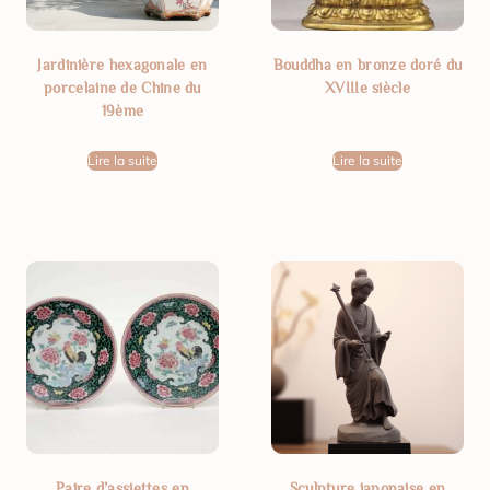
Jardinière hexagonale en
Bouddha en bronze doré du
porcelaine de Chine du
XVIIIe siècle
19ème
Lire la suite
Lire la suite
Paire d’assiettes en
Sculpture japonaise en